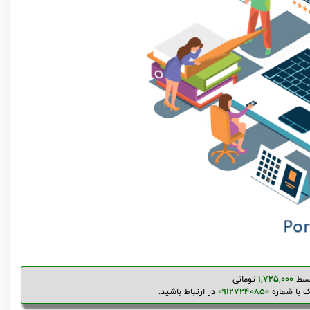
سط
1,725,000
تومانی
ک با شماره
09127240850
در ارتباط باشید.