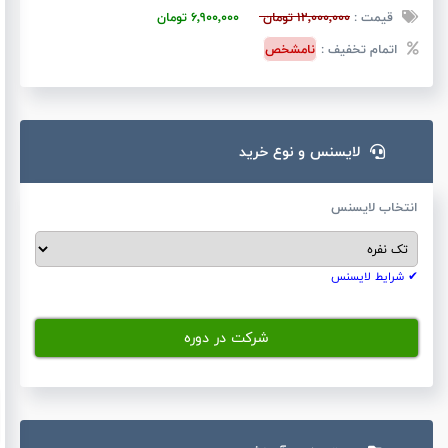
قیمت :
12٬000٬000
تومان
6٬900٬000
تومان
اتمام تخفیف :
نامشخص
لایسنس و نوع خرید
انتخاب لایسنس
✔ شرایط لایسنس
شرکت در دوره