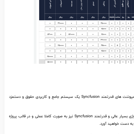
در این دوره آموزشی با استفاده از جدیدترین تکنولوژی ها شامل Asp.net Core و کامپوننت های قدرتمند Syncfusion یک سیستم جامع و کاربردی حقوق و دستمزد
در کنار پیاده سازی کاملا صفر تا صد و پروژه محور سیستم حقوق و دستمزد با تکنولوژی بسیار عالی و قدرتمند Syncfusion نیز به صورت کاملا عملی و در قالب پروژه
به دست خواهید آورد.