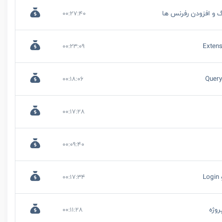
گ و افزودن رفرنس ها
00:27:40
00:23:09
00:18:06
00:17:28
00:09:40
00:17:34
00:11:28