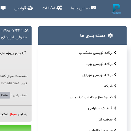
تماس با ما
امکانات
قوانین
آ
11:59 1398/07/22
دسته بندی ها
معرفی ابزارهای
برنامه نویسی دسکتاپ
آیا برای پروژه ه
برنامه نویسی وب
برنامه نویسی موبایل
مشخصات سوال کننده
کاربر : mrhadiannet
شبکه
دسته بندی :
t Core
ذخیره سازی داده و دیتابیس
گرافیک و طراحی
به این
سوال
امتیا
سخت افزار
فناوری اطلاعات