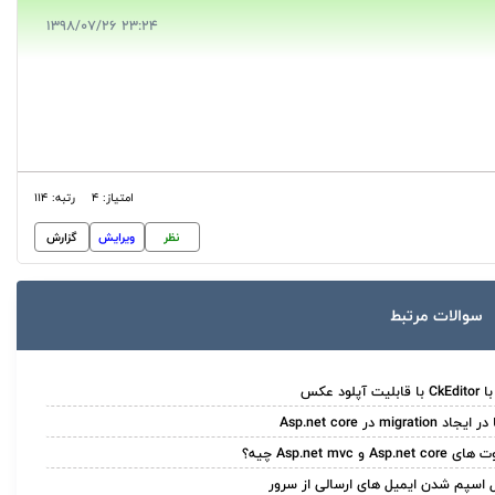
23:24 1398/07/26
امتیاز: 4
رتبه: 114
نظر
ویرایش
گزارش
سوالات مرتبط
ابلیت آپلود عکس
اد migration در Asp.net core
Asp.net c و Asp.net mvc چیه؟
 اسپم شدن ایمیل های ارسالی از سرور