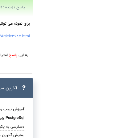
پاسخ دهنده : mrhadiannet
برای نمونه می توانی
/Article3685.html
به این
پاسخ
امتیا
آخرین سو
آموزش نصب و راه اندازی
PostgreSql چیست ؟ چه کاربردهایی دارد ؟
دسترسی به پکیج های nuget در زمان 
نمایش آخرین ردی