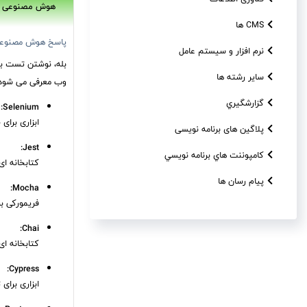
هوش مصنوعی
CMS ها
پاسخ هوش مصنوع
نرم افزار و سیستم عامل
بله، نوشتن تست بر
سایر رشته ها
وب معرفی می شود:
گزارشگيري
Selenium:
ابزاری برای
پلاگین های برنامه نویسی
Jest:
کامپوننت هاي برنامه نويسي
کتابخانه ای برای تست جاوااسکریپت و t
پیام رسان ها
Mocha:
فریمورکی برای تست Node.js و مرورگرها. Mocha به شما این امک
Chai:
کتابخانه ای برای ایجاد assertion ها که معمولاً با Mocha استف
Cypress:
ابزاری برای تست خودکار UI که تست های انتها به انتها را به راحتی ا