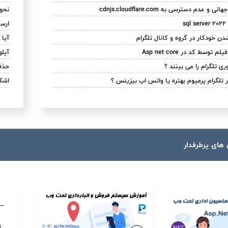
عدم دسترسی به cdnjs.cloudflare.com
نحوه لای
s
ارسال 
دن خودکار در گروه و کانال تلگرام
آیا میشه در 
سط کد در Asp net core
آپلود فایل
ی تلگرام را می بینند ؟
حذف
 تلگرام پرمیوم بهتره یا واتس اپ بیزینس ؟
اشکال
های پرطرفدار