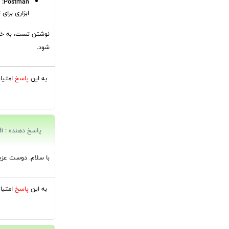
Postman:
ابزاری برای تست API که به شما این امکان را می دهد تا درخواست ها را به س
نوشتن تست، به خصوص
شود.
به این
پاسخ
امتیا
پاسخ دهنده : Sowgandi
با سلام. دوست عزی
به این
پاسخ
امتیا