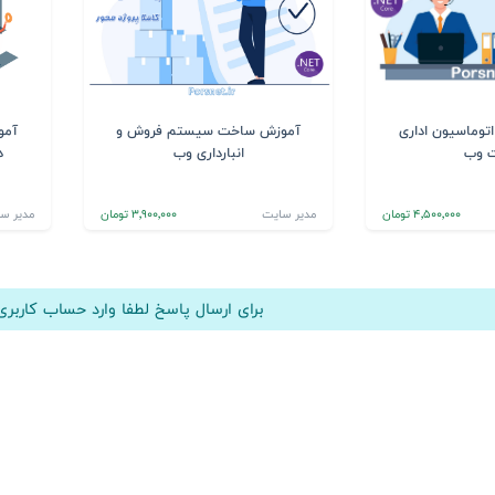
وماسیون اداری
آموزش ساخت سیستم فروش و
آمو
 وب
انبارداری وب
د
4٬500٬000 تومان
مدیر سایت
3٬900٬000 تومان
مدیر س
برای ارسال پاسخ لطفا وارد حساب کارب