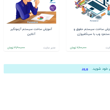
زش ساخت سیستم حقوق و
آموزش ساخت سیستم آزمونگیر
ستمزد وب با سینکفیوژن
آنلاین
ایت
6٬900٬000 تومان
مدیر سایت
3٬300٬000 تومان
ری خود شوید.
ورود