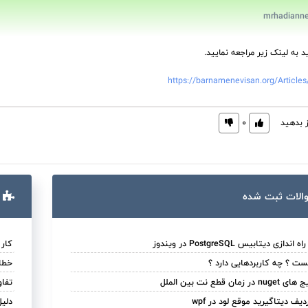
د به لینک زیر مراجعه نمایید.
https://barnamenevisan.org/Articles
ز بدهید
0
الات ثبت ‌شده
 دیتابیس PostgreSQL در ویندوز
کار با CkEditor با ق
خطا در ایج
قطع نت بین الملل
تفاوت های ore
ف دیتاگیرید موقع لود در wpf
دلیل