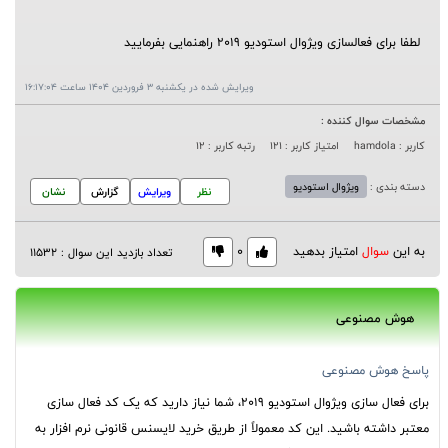
لطفا برای فعالسازی ویژوال استودیو 2019 راهنمایی بفرمایید
ویرایش شده در یکشنبه 3 فروردین 1404 ساعت 16:17:04
مشخصات سوال کننده :
کاربر : hamdola
امتیاز کاربر : 121
رتبه کاربر : 12
دسته بندی :
ويژوال استوديو
نظر
ویرایش
گزارش
نشان
به این
سوال
امتیاز بدهید
0
تعداد بازدید این سوال : 11532
هوش مصنوعی
پاسخ هوش مصنوعی
برای فعال سازی ویژوال استودیو 2019، شما نیاز دارید که یک کد فعال سازی
معتبر داشته باشید. این کد معمولاً از طریق خرید لایسنس قانونی نرم افزار به