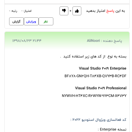
به این
پاسخ
امتیاز بدهید
0
امتیاز: -
رتبه: -
نظر
ویرایش
گزارش
پاسخ دهنده : AliNoori
21:44 1398/08/23
بسته به نوع از کد های زیر استفاده کنید .
Visual Studio 2019 Enterprise
BF8Y8-GN2QH-T84XB-QVY3B-RC4DF
Visual Studio 2019 Professional
NYWVH-HT4XC-R2WYW-9Y3CM-X4V3Y
کد فعالسازی ویژوال استودیو 2022 :
نسخه Enterprise :