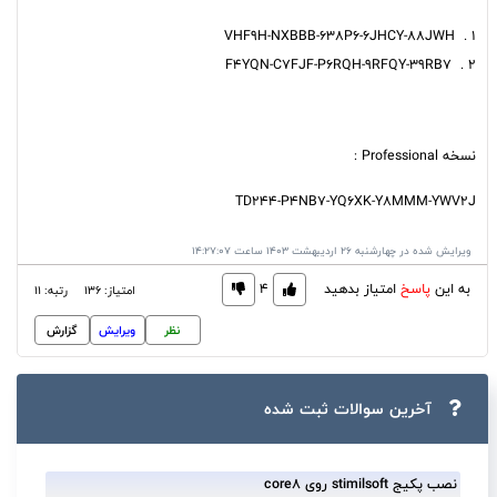
1 . VHF9H-NXBBB-638P6-6JHCY-88JWH
2 . F4YQN-C7FJF-P6RQH-9RFQY-39RB7
نسخه Professional :
TD244-P4NB7-YQ6XK-Y8MMM-YWV2J
ویرایش شده در چهارشنبه 26 اردیبهشت 1403 ساعت 14:27:07
به این
پاسخ
امتیاز بدهید
4
امتیاز: 136
رتبه: 11
نظر
ویرایش
گزارش
آخرین سوالات ثبت ‌شده
نصب پکیج stimilsoft روی core8