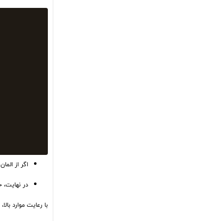
اگر از المان های سفار
در نهایت، خطاهای موجود در فایل CSS خود را بررسی کن
با رعایت موارد بال