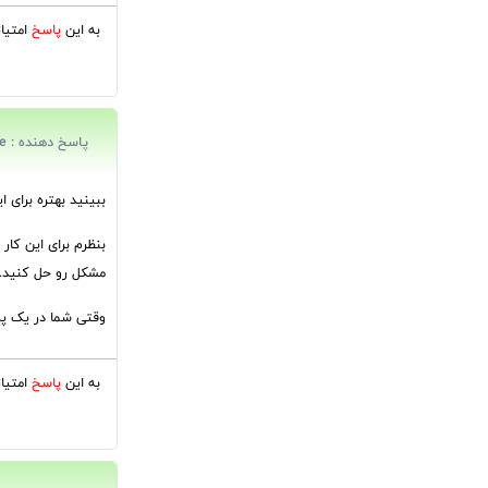
به این
پاسخ
امتیا
پاسخ دهنده : fateme
ببینید بهتره برای 
بنظرم برای این کار
مشکل رو حل کنید.
وقتی شما در یک پروژه از قبل آماده میاید و فریم ورک rap
به این
پاسخ
امتیا