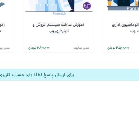
وماسیون اداری
آموزش ساخت سیستم فروش و
آمو
 وب
انبارداری وب
د
4٬500٬000 تومان
مدیر سایت
3٬900٬000 تومان
مدیر س
برای ارسال پاسخ لطفا وارد حساب کارب