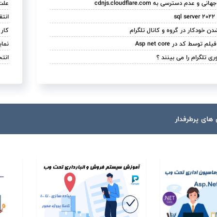
عدم دسترسی به cdnjs.cloudflare.com
علت ک
s
انتقا
دن خودکار در گروه و کانال تلگرام
کار با رویداد nged
سط کد در Asp net core
نمایش گزار
ی تلگرام را می بینند ؟
انتخاب MVC یا Core برای طراحی 
های پرطرفدار