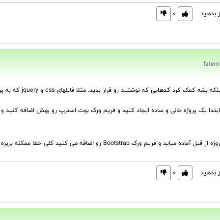
ز بدهید
0
اینکه بشه کمک کرد
کدهایی
که نوشتید رو قرار بدید. مثلا فایلهای css و jquery که به پروژه لینک کردید رو اضافه نمایش بدید.
 ابتدا یک پروژه خالی و ساده ایجاد کنید و فریم ورک بوت استرپ رو بهش اضافه کنید و ب
Bootst رو اضافه می کنید کلی خطا ممکنه بریزه بیرون بخاطر استایل ها و فایلهای قبلی که کارتون سخت میشه.
ز بدهید
0