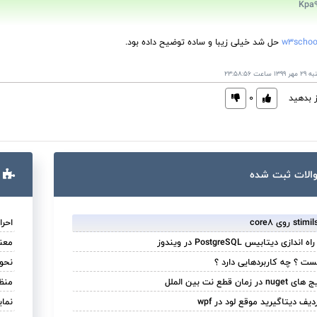
w3schoo
حل شد خیلی زیبا و ساده توضیح داده بود.
23:58:
ز بدهید
0
الات ثبت ‌شده
احرا
 دیتابیس PostgreSQL در ویندوز
معنی و
نحو
قطع نت بین الملل
منظو
ف دیتاگیرید موقع لود در wpf
نمای