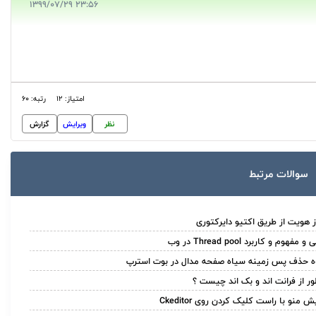
23:56 1399/07/29
امتیاز: 12
رتبه: 60
نظر
ویرایش
گزارش
سوالات مرتبط
ز هویت از طریق اکتیو دایرکتوری
 مفهوم و کاربرد Thread pool در وب
ه حذف پس زمینه سیاه صفحه مدال در بوت استرپ
ر از فرانت اند و بک اند چیست ؟
ش منو با راست کلیک کردن روی Ckeditor