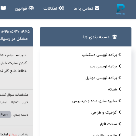
تماس با ما
امکانات
قوانین
آ
14:25 1399/05/30
دسته بندی ها
مشکل در رسپان
برنامه نویسی دسکتاپ
علیرغم تمام تلا
برنامه نویسی وب
خطاها مانع کار 
برنامه نویسی موبایل
شبکه
مشخصات سوال کننده
ذخیره سازی داده و دیتابیس
کاربر : Kpa91
امتیاز 
گرافیک و طراحی
دسته بندی :
 Form
سخت افزار
به این
سوال
امتیا
فناوری اطلاعات