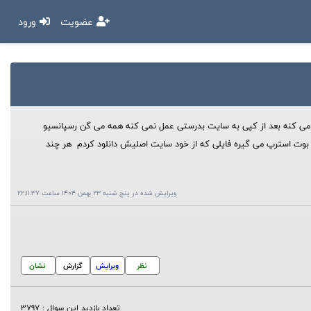
عضویت
ورود
 می کنه بعد از کپی به سایت بدرستی عمل نمی کنه همه می گن رسپانسیو
ردن سایت خیلی سادست اما داره دیونه کننده میشه در asp.net 2008 بیش از 1000تا error از فایل css بوت استرپ می گیره فایلی که از خود سایت اصلیش دانلود کردم هر چند
ویرایش شده در پنج شنبه 23 بهمن 1404 ساعت 22:11:37
نظر
ویرایش
گزارش
نشان
تعداد بازدید این سوال : 3797