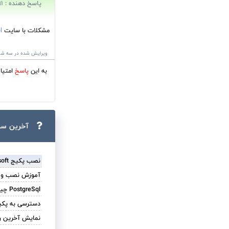
پاسخ دهنده : Kpa91
مشکلات با سایت
l
ویرایش شده در سه شنبه 29 مهر 1399 ساعت 56
به این
پاسخ
امتیا
آخرین سو
نصب پکیج stimilsoft روی core8
آموزش نصب و راه اندازی
PostgreSql چیست ؟ چه کاربردهایی دارد ؟
دسترسی به پکیج های nuget در زمان 
نمایش آخرین ردی