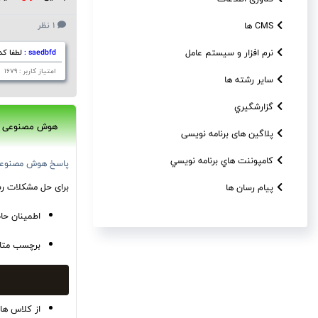
CMS ها
1 نظر
نرم افزار و سیستم عامل
saedbfd :
لطفا کد
امتیاز کاربر : 1679 رتبه کاربر : 1 تاریخ ثبت : 02:40 1399/05/30
سایر رشته ها
گزارشگيري
هوش مصنوعی
پلاگین های برنامه نویسی
کامپوننت هاي برنامه نويسي
پاسخ هوش مصنوع
برای حل مشکلات رس
پیام رسان ها
اطمینان حاصل کنید که فایل های CSS و 
برچسب متا viewport را اضافه کنید تا برای دستگاه های مختلف به درستی نمایش داد
از کلاس ها