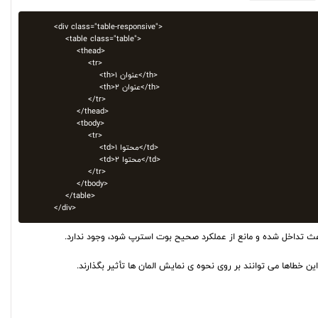
<div class="table-responsive">

    <table class="table">

        <thead>

            <tr>

                <th>عنوان 1</th>

                <th>عنوان 2</th>

            </tr>

        </thead>

        <tbody>

            <tr>

                <td>محتوا 1</td>

                <td>محتوا 2</td>

            </tr>

        </tbody>

    </table>

</div>