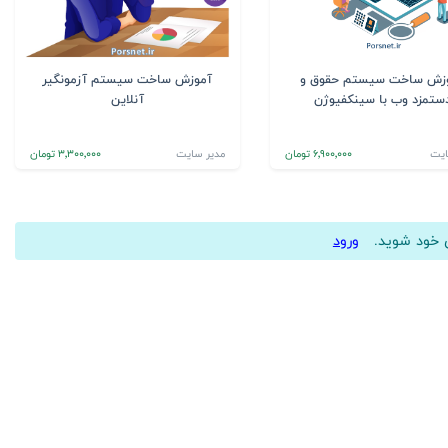
زش ساخت سیستم حقوق و
آموزش ساخت سیستم آزمونگیر
ستمزد وب با سینکفیوژن
آنلاین
ایت
6٬900٬000 تومان
مدیر سایت
3٬300٬000 تومان
ری خود شوید.
ورود