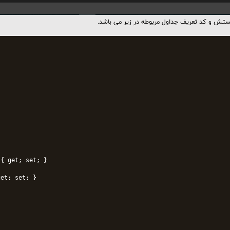
ش و کد تعریف جداول مربوطه در زیر می باشد.
{ get; set; }

et; set; }


