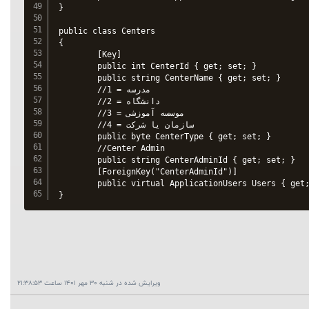
}

public class Centers

{

        [Key]

        public int CenterId { get; set; }

        public string CenterName { get; set; }

        //1 = مدرسه

        //2 = دانشگاه

        //3 = موسسه آموزشی

        //4 = سازمان یا شرکت

        public byte CenterType { get; set; }

        //Center Admin

        public string CenterAdminId { get; set; }

        [ForeignKey("CenterAdminId")]

        public virtual ApplicationUsers Users { get;
}
ویرایش شده در شنبه 30 مهر 1401 ساعت 21:38:53