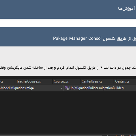
موزش‌ها
 کنسول Pakage Manager Consol
 از ساخته شدن مایگریشن وقتی دستور Update-Database رو زدم با خطای زیر مواجهه شدم.