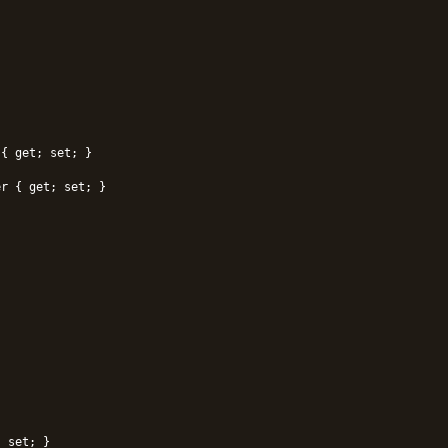
{ get; set; }

r { get; set; }





 set; }
