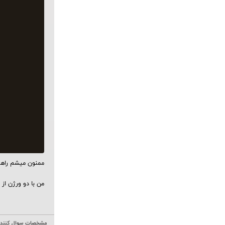
ممنون میشم راهنم
من با دو ورژن از sql تست کردم بازم همین خطا رو میده، نمیدونم مشکل از کجاست.
مشخصات سوال کننده