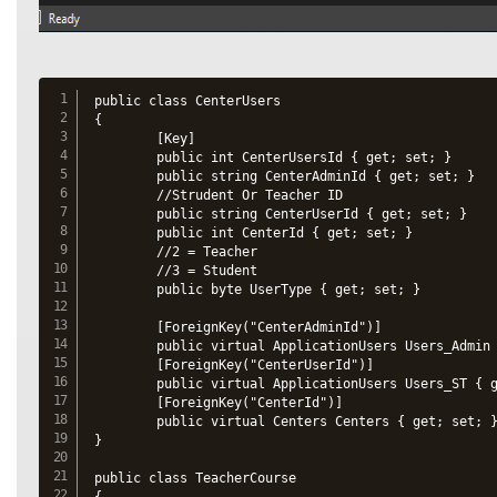
public class CenterUsers

{

        [Key]

        public int CenterUsersId { get; set; }

        public string CenterAdminId { get; set; }

        //Strudent Or Teacher ID

        public string CenterUserId { get; set; }

        public int CenterId { get; set; }

        //2 = Teacher

        //3 = Student

        public byte UserType { get; set; }

        [ForeignKey("CenterAdminId")]

        public virtual ApplicationUsers Users_Admin 
        [ForeignKey("CenterUserId")]

        public virtual ApplicationUsers Users_ST { g
        [ForeignKey("CenterId")]

        public virtual Centers Centers { get; set; }
}

public class TeacherCourse

{
