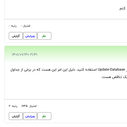
 کنم.
امتیاز: -
رتبه: -
نظر
ویرایش
گزارش
21:41 1401/07/30
شما برای ساخت این جداول بهتره که به ترتیب جداولتون رو ایجاد کنید و مایگریشن ایجاد کنید و از دستور Update-Database استفاده کنید. دلیل این امر این هست که در برخی از جداول
ن یک تناقض هست.
امتیاز: 1635
رتبه: 2
نظر
ویرایش
گزارش