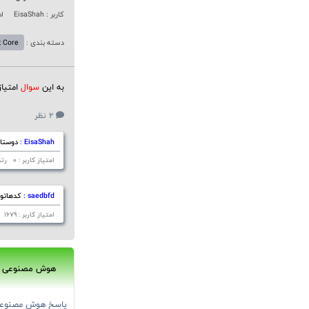
کاربر : EisaShah
ام
دسته بندی :
t Core
به این
سوال
امتیا
2 نظر
EisaShah :
دوستان
امتیاز کاربر : 0 رتبه کاربر : 7335 تاریخ ثبت : 11:16 1401/07/29
saedbfd :
کدهاتون
امتیاز کاربر : 1679 رتبه کاربر : 1 تاریخ ثبت : 11:17 1401/07/29
هوش مصنوعی
پاسخ هوش مصنوع