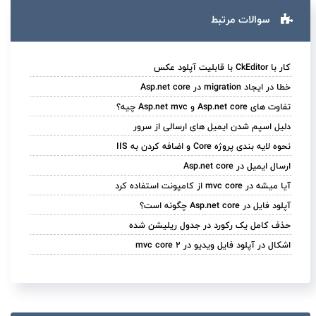
سوالات مرتبط
کار با CkEditor با قابلیت آپلود عکس
خطا در ایجاد migration در Asp.net core
تفاوت های Asp.net core و Asp.net mvc چیه؟
دلیل اسپم شدن ایمیل های ارسالی از سرور
نحوه لایه بندی پروژه Core و اضافه کردن به IIS
ارسال ایمیل در Asp.net core
آیا میشه در mvc core از کامپونت استفاده کرد
آپلود فایل در Asp.net core چگونه است؟
حذف کامل یک رکورد در جدول ریلیشن شده
اشکال در آپلود فایل ویدیو در mvc core 2