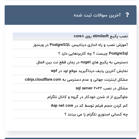
آخرین سوالات ثبت ‌شده
نصب پکیج stimilsoft روی core8
آموزش نصب و راه اندازی دیتابیس PostgreSQL در ویندوز
PostgreSql چیست ؟ چه کاربردهایی دارد ؟
دسترسی به پکیج های nuget در زمان قطع نت بین الملل
نمایش آخرین ردیف دیتاگیرید موقع لود در wpf
مشکل اینترنت جهانی و عدم دسترسی به cdnjs.cloudflare.com
مشکل در نصب sql server 2022
جلوگیری از اد شدن خودکار در گروه و کانال تلگرام
کم کردن حجم فیلم توسط کد در Asp net core
چه کسانی استوری تلگرام را می بینند ؟