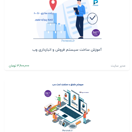
آموزش ساخت سیستم فروش و انبارداری وب
مدیر سایت
3٬900٬000 تومان