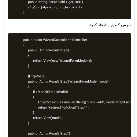
    public string Step2Field { get; set; }

    // ادامه فیلدهای مربوط به مراحل دیگر

سپس کنترلر را ایجاد کنید:
public class WizardController : Controller

{

    public IActionResult Step1()

    {

        return View(new WizardFormModel());

    }

    [HttpPost]

    public IActionResult Step1(WizardFormModel model)

    {

        if (ModelState.IsValid)

        {

            HttpContext.Session.SetString("Step1Field", model.Step1Field);

            return RedirectToAction("Step2");

        }

        return View(model);

    }

    public IActionResult Step2()
