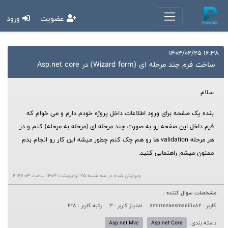
عضویت
ورود
16:38 1403/02/25
ساخت فرم چند مرحله ای (Wizard form) در Asp.net core
سلام
بنده یک صفحه برای ورود اطلاعات داخل پروژه خودم دارم و می خوام که
فرم داخل این صفحه رو به صورت چند مرحله ای (مرحله به مرحله) کنم و در
هر مرحله validation ها رو هم چک کنم چطور میشه این کار رو انجام بدم
ممنون میشم راهنمایی کنید.
ویرایش شده در سه شنبه 25 اردیبهشت 1403 ساعت 21:27:03
مشخصات سوال کننده :
کاربر : amirrezaesmaeili082
امتیاز کاربر : 3
رتبه کاربر : 138
دسته بندی :
Asp.net Core
Asp.net Mvc