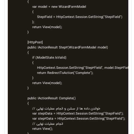
    {

        var model = new WizardFormModel

        {

            Step1Field = HttpContext.Session.GetString("Step1Field")

        };

        return View(model);

    }

    [HttpPost]

    public IActionResult Step2(WizardFormModel model)

    {

        if (ModelState.IsValid)

        {

            HttpContext.Session.SetString("Step2Field", model.Step2Field);

            return RedirectToAction("Complete");

        }

        return View(model);

    }

    public IActionResult Complete()

    {

        // خواندن داده ها از سشن و انجام عملیات نهایی

        var step1Data = HttpContext.Session.GetString("Step1Field");

        var step2Data = HttpContext.Session.GetString("Step2Field");

        // انجام عملیات نهایی

        return View();

    }
