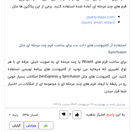
فرم های چند مرحله ای آماده شده استفاده کنید. برخی از این پلاگین ها مثل :
jquery-steps.com
Jquery smart wizard
استفاده از کامپوننت های دات نت برای ساخت فرم چند مرحله ای مثل
Syncfusion
برای ساخت فرم های Wizard یا چند مرحله ای به صورت خیلی حرفه ای با هر
نوع تغییری که میخاید می تونید از کامپوننت های برنامه نویسی استفاده
کنید. این کامپوننت های مثل Syncfusion و DevExpress امکانات بسیار خوبی
رو در رابطه با ایجاد فرم های چند مرحله ای با مجموعه ای از امکانات در اختیار
شما قرار میدن.
ویرایش شده در چهارشنبه 26 اردیبهشت 1403 ساعت 11:41:18
به این
پاسخ
امتیاز بدهید
2
امتیاز: 1635
رتبه: 2
نظر
ویرایش
گزارش