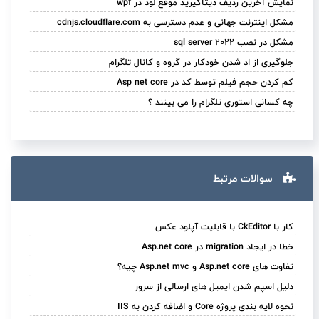
نمایش آخرین ردیف دیتاگیرید موقع لود در wpf
مشکل اینترنت جهانی و عدم دسترسی به cdnjs.cloudflare.com
مشکل در نصب sql server 2022
جلوگیری از اد شدن خودکار در گروه و کانال تلگرام
کم کردن حجم فیلم توسط کد در Asp net core
چه کسانی استوری تلگرام را می بینند ؟
سوالات مرتبط
کار با CkEditor با قابلیت آپلود عکس
خطا در ایجاد migration در Asp.net core
تفاوت های Asp.net core و Asp.net mvc چیه؟
دلیل اسپم شدن ایمیل های ارسالی از سرور
نحوه لایه بندی پروژه Core و اضافه کردن به IIS