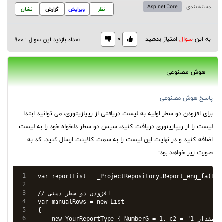
دسته بندی :
Asp.net Core
نظر
ویرایش
گزارش
نشان
به این
سوال
امتیاز بدهید
0
تعداد بازدید این سوال : 900
هوش مصنوعی
پاسخ هوش مصنوعی
برای افزودن دو سطر اولیه به لیست دریافتی از ریپازیتوری، می توانید ابتدا
لیست را از ریپازیتوری دریافت کنید، سپس دو سطر دلخواه خود را به لیست
اضافه کنید و در نهایت این لیست را به سمت کلاینت ارسال کنید. کد به
صورت زیر خواهد بود:
var reportList = _ProjectRepository.Report_eng_fa(Prj
// افزودن دو سطر دستی

var manualRows = new List
{

    new YourReportType { NumberG = 1, c2 = "مقدار 1" }, // سطر اول
