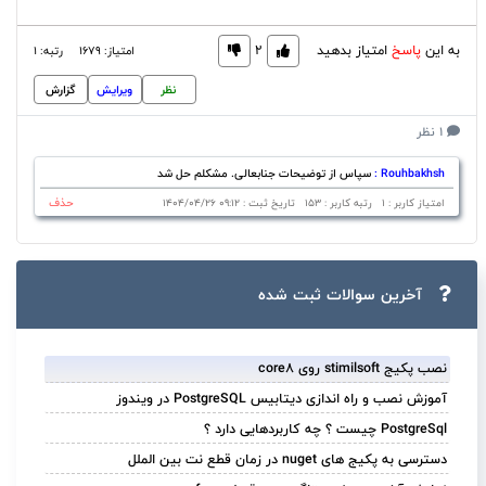
به این
پاسخ
امتیاز بدهید
2
امتیاز: 1679
رتبه: 1
نظر
ویرایش
گزارش
1 نظر
Rouhbakhsh :
سپاس از توضیحات جنابعالی. مشکلم حل شد
حذف
امتیاز کاربر : 1 رتبه کاربر : 153 تاریخ ثبت : 09:12 1404/04/26
آخرین سوالات ثبت ‌شده
نصب پکیج stimilsoft روی core8
آموزش نصب و راه اندازی دیتابیس PostgreSQL در ویندوز
PostgreSql چیست ؟ چه کاربردهایی دارد ؟
دسترسی به پکیج های nuget در زمان قطع نت بین الملل