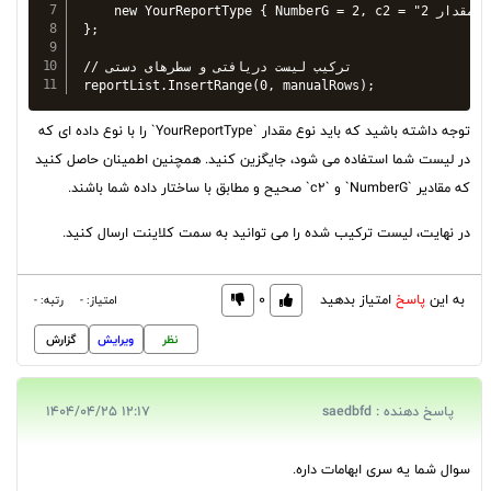
    new YourReportType { NumberG = 2, c2 = "مقدار 2" }  // سطر دوم

};

// ترکیب لیست دریافتی و سطرهای دستی

توجه داشته باشید که باید نوع مقدار `YourReportType` را با نوع داده ای که
در لیست شما استفاده می شود، جایگزین کنید. همچنین اطمینان حاصل کنید
که مقادیر `NumberG` و `c2` صحیح و مطابق با ساختار داده شما باشند.
در نهایت، لیست ترکیب شده را می توانید به سمت کلاینت ارسال کنید.
به این
پاسخ
امتیاز بدهید
0
امتیاز: -
رتبه: -
نظر
ویرایش
گزارش
پاسخ دهنده : saedbfd
12:17 1404/04/25
سوال شما یه سری ابهامات داره.