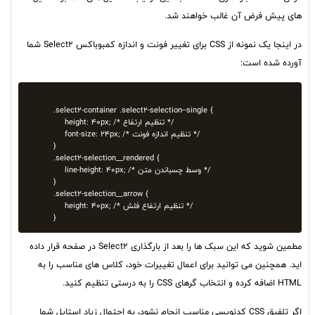
های پیش فرض آن غالب خواهند شد.
در اینجا یک نمونه از CSS برای تغییر فونت و اندازه کمبوباکس Select2 شما
آورده شده است:
.select2-container .select2-selection--single {

    height: 40px; /* تنظیم ارتفاع */

    font-size: 24px; /* تنظیم اندازه فونت */

}

.select2-selection__rendered {

    line-height: 40px; /* وسط چسباندن متن */

}

.select2-selection__arrow {

    height: 40px; /* تنظیم ارتفاع فلش */

مطمین شوید که این سبک ها را بعد از بارگذاری Select2 در صفحه قرار داده
اید. همچنین می توانید برای اعمال تغییرات خود، کلاس های مناسب را به
HTML اضافه کرده و انتخاب گرهای CSS را به درستی تنظیم کنید.
اگر تلفیق CSS کدنویسی مناسب انجام نشود، به احتمال زیاد استایل شما