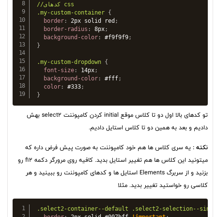
//کدهای css

.my-custom-container
{
border
:
 2px solid red
;
border-radius
:
 8px
;
background-color
:
 #f9f9f9
;
}
.my-custom-dropdown
{
font-size
:
 14px
;
background-color
:
 #fff
;
color
:
 #333
;
}
تو کدهای بالا اول دو تا کلاس موقع initial کردن کامپوننت select2 بهش
دادیم و بعد به همین دو تا کلاس استایل دادیم.
نکته :
یه سری کلاس ها هم خود کامپوننت به صورت پیش فرض داره که
میتونید این کلاس ها هم تغییر استایل بدید. کافیه روی مرورگر دکمه f12 رو
بزنید و از سربرگ Elements استایل ها و کدهای کامپوننت رو ببینید و هر
کلاسی رو خواستید تغییر بدید. مثلا
.select2-container--default .select2-selection--singl