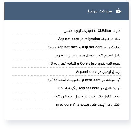
سوالات مرتبط
کار با CkEditor با قابلیت آپلود عکس
خطا در ایجاد migration در Asp.net core
تفاوت های Asp.net core و Asp.net mvc چیه؟
دلیل اسپم شدن ایمیل های ارسالی از سرور
نحوه لایه بندی پروژه Core و اضافه کردن به IIS
ارسال ایمیل در Asp.net core
آیا میشه در mvc core از کامپونت استفاده کرد
آپلود فایل در Asp.net core چگونه است؟
حذف کامل یک رکورد در جدول ریلیشن شده
اشکال در آپلود فایل ویدیو در mvc core 2