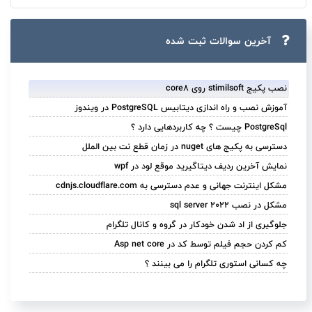
آخرین سوالات ثبت ‌شده
نصب پکیج stimilsoft روی core8
آموزش نصب و راه اندازی دیتابیس PostgreSQL در ویندوز
PostgreSql چیست ؟ چه کاربردهایی دارد ؟
دسترسی به پکیج های nuget در زمان قطع نت بین الملل
نمایش آخرین ردیف دیتاگیرید موقع لود در wpf
مشکل اینترنت جهانی و عدم دسترسی به cdnjs.cloudflare.com
مشکل در نصب sql server 2022
جلوگیری از اد شدن خودکار در گروه و کانال تلگرام
کم کردن حجم فیلم توسط کد در Asp net core
چه کسانی استوری تلگرام را می بینند ؟