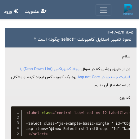
عضویت
ورود
11:05 1404/05/11
نحوه تغییر استایل کامپوننت select2 چگونه است ؟
سلام
من از طریق روشی که در سوال
ایجاد کمبوباکس (Drop Down List) با
قابلیت جستجو در Asp.net Core
بود یک کمبو باکس ایجاد کردم و مشکلی
در استفاده از آن ندارم.
کد ویو
<
label
class
=
"
control-label col-xs-12 LabelClass
"
s
<select class="js-example-basic-single " id="Obj_Gro
asp-items="@(new SelectList(ListGroup, "Id","Name"))
</
select
>