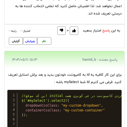
اعمال نخواهد شد. لذا اطمینان حاصل کنید که تمامی انتخاب کننده ها به
درستی تعریف شده اند.
به این
پاسخ
امتیاز بدهید
0
امتیاز: -
رتبه: -
نظر
ویرایش
گزارش
پاسخ دهنده : hamid_b
15:13 1404/05/11
برای این کار کافیه یه id به کامپوننت خودتون بدید و بعد براش استایل تعریف
کنید. فرض می کنیم Id شما mySelect باشه :
//این کد موقع initial کردن کامپوننت در جی کویری هست.

$('#mySelect').select2(
{
dropdownCssClass
:
"my-custom-dropdown"
,

containerCssClass
:
"my-custom-container"
}
)
;
