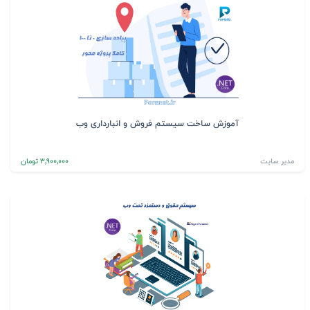
آموزش ساخت سیستم فروش و انبارداری وب
مدیر سایت
3٬900٬000 تومان