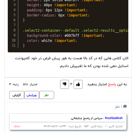
border
:
 2px solid #007bff 
!important
;
height
:
 40px 
!important
;
padding
:
 6px 12px 
!important
;
border-radius
:
 6px 
!important
;
}
.select2-container--default .select2-results__option-
background-color
:
 #007bff 
!important
;
color
:
 white 
!important
;
}
الان کلاس هایی که در کد بالا هست به طور پیش فرض در خود کامپوننت
استایل دهی شده بودن که ما تغییرش دادیم.
به این
پاسخ
امتیاز بدهید
2
امتیاز: 518
رتبه: 4
نظر
ویرایش
گزارش
1 نظر
Rouhbakhsh :
سپاس از پاسخ جنابعالی
حذف
امتیاز کاربر : 1 رتبه کاربر : 153 تاریخ ثبت : 08:33 1404/05/12