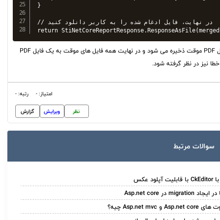
}

// در نهایت، فایل ادغام شده را به کاربر دانلود کنید

در این کد، ابتدا شناسایی می شود که کدام گزارش ها باید تولید شوند. سپس هر گزارش به صورت یک فایل PDF موقت ذخیره می شود و در نهایت همه فایل های موقت به یک فایل PDF
طا نیز در نظر گرفته شود.
امتیاز: -
رتبه: -
نظر
ویرایش
گزارش
سوالات مرتبط
ابلیت آپلود عکس
اد migration در Asp.net core
Asp.net c و Asp.net mvc چیه؟