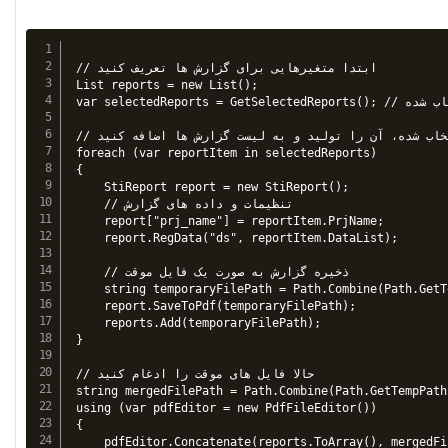
// ابتدا متغیرهایی برای گزارش ها تعریف کنید

List
 reports = new List
();

var selectedReports = GetSelectedReports(); // تابعی برای دریافت گزارش های انتخاب شده

// برای هر گزارش انتخاب شده، آن را تولید و به لیست گزارش ها اضافه کنید

foreach (var reportItem in selectedReports)

{

    StiReport report = new StiReport();

    // تنظیمات و داده های گزارش

    report["prj_name"] = reportItem.PrjName;

    report.RegData("ds", reportItem.DataList);

    // ذخیره گزارش به صورت یک فایل موقت

    string temporaryFilePath = Path.Combine(Path.GetT
    report.SaveToPdf(temporaryFilePath);

    reports.Add(temporaryFilePath);

}

// حالا فایل های موقت را ادغام کنید

string mergedFilePath = Path.Combine(Path.GetTempPath
using (var pdfEditor = new PdfFileEditor())

{

    pdfEditor.Concatenate(reports.ToArray(), mergedFi