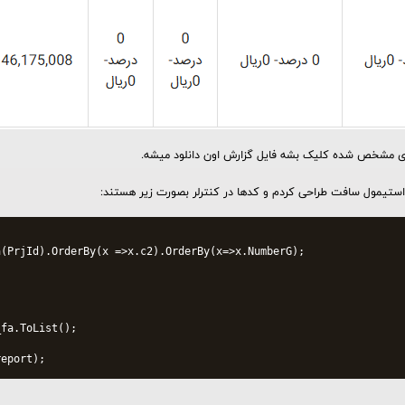
ای مشخص شده کلیک بشه فایل گزارش اون دانلود میشه.
استیمول سافت طراحی کردم و کدها در کنترلر بصورت زیر هستند:
(PrjId).OrderBy(x =>x.c2).OrderBy(x=>x.NumberG);

fa.ToList();

report);