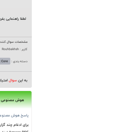
لطفا راهنمایی بف
مشخصات سوال کننده
کاربر : Rouhbakhsh
دسته بندی :
t Core
به این
سوال
امتیا
هوش مصنوعی
پاسخ هوش مصنوع
برای ادغام چند گزا