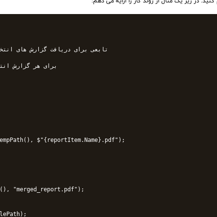
empPath(), $"{reportItem.Name}.pdf");

(), "merged_report.pdf");

lePath);
