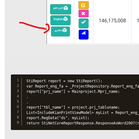
StiReport report = new StiReport();

var Report_eng_fa = _ProjectRepository.Report_eng_fa
report["prj_name"] = Mainproject.Mprj_name;

.

.

report["tbl_name"] = project.prj_tabluname;

List<IncludeKianPrintViewModel> myList = Report_eng_
report.RegData("ds", myList);

return StiNetCoreReportResponse.ResponseAsWord2007(