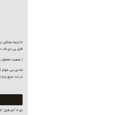
تا اینجا مشکلی 
فایل پی دی اف دان
( بصورت معمول با
اما من می خوام گ
در نت سرچ زدم ا
دو تا "نام فایل