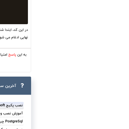
نهایی ادغام می شون
به این
پاسخ
امتیا
آخرین سو
نصب پکیج stimilsoft روی core8
آموزش نصب و راه اندازی
PostgreSql چیست ؟ چه کاربردهایی دارد ؟