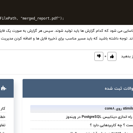
د. توجه داشته باشید که باید مسیر مناسب برای ذخیره فایل ها و اضافه کردن مدیریت خ
ز بدهید
0
الات ثبت ‌شده
کار با CkEditor با ق
 دیتابیس PostgreSQL در ویندوز
خطا در ایج
تفاوت های ore