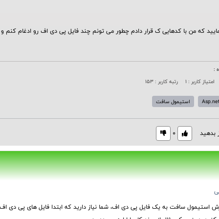
رمایید که من با کدهایی ک قرار دادم چطور می تونم چند فایل پی دی اف رو ادغام کن
 :
امتیاز کاربر : 1
رتبه کاربر : 153
Asp.ne
استيمول سافت
ز بدهید
0
ی
رش استیمول سافت به یک فایل پی دی اف، شما نیاز دارید که ابتدا فایل های پی دی اف ر