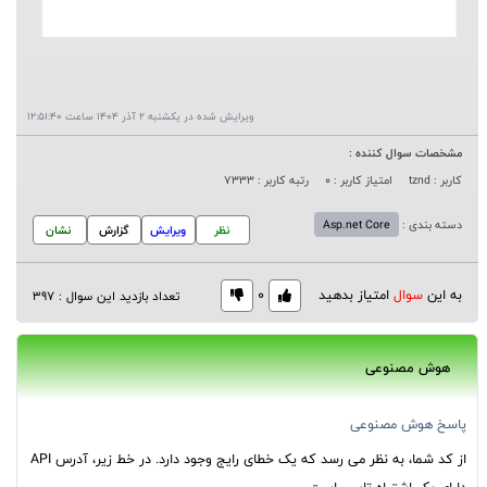
ویرایش شده در یکشنبه 2 آذر 1404 ساعت 12:51:40
مشخصات سوال کننده :
کاربر : tznd
امتیاز کاربر : 0
رتبه کاربر : 7333
دسته بندی :
Asp.net Core
نظر
ویرایش
گزارش
نشان
به این
سوال
امتیاز بدهید
0
تعداد بازدید این سوال : 397
هوش مصنوعی
پاسخ هوش مصنوعی
از کد شما، به نظر می رسد که یک خطای رایج وجود دارد. در خط زیر، آدرس API