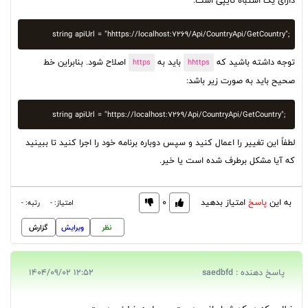
دارای یک اشتباه تایپی است.
string apiUrl = "hhttps://localhost:7269/Api/CountryApi/GetCountry";
توجه داشته باشید که
باید به
اصلاح شود. بنابراین خط
https
hhttps
صحیح باید به صورت زیر باشد:
string apiUrl = "https://localhost:7269/Api/CountryApi/GetCountry";
لطفاً این تغییر را اعمال کنید و سپس دوباره برنامه خود را اجرا کنید تا ببینید
که آیا مشکل برطرف شده است یا خیر.
به این
پاسخ
امتیاز بدهید
0
امتیاز: -
رتبه: -
نظر
ویرایش
گزارش
پاسخ دهنده : saedbfd
12:52 1404/09/02