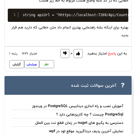
خطایی که در کد شما واضح هست مربوط به خط زیر هست
string apiUrl = "hhttps://localhost:7269/Api/CountryA
بهتره برای اینکه بشه راهنمایی بهتری انجام داد متن خطایی که دارید هم قرار
بدید.
به این
پاسخ
امتیاز بدهید
0
امتیاز: 1679
رتبه: 1
نظر
ویرایش
گزارش
آخرین سوالات ثبت ‌شده
آموزش نصب و راه اندازی دیتابیس PostgreSQL در ویندوز
PostgreSql چیست ؟ چه کاربردهایی دارد ؟
دسترسی به پکیج های nuget در زمان قطع نت بین الملل
نمایش آخرین ردیف دیتاگیرید موقع لود در wpf