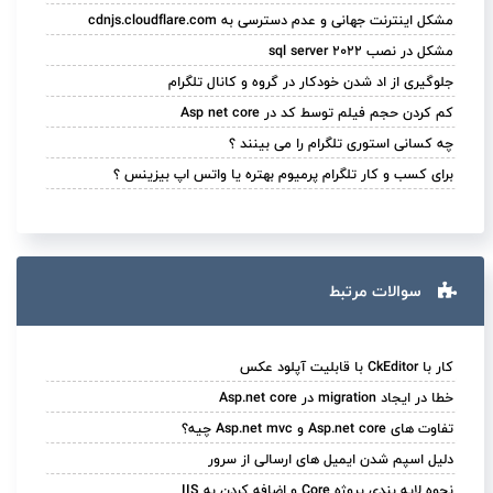
مشکل اینترنت جهانی و عدم دسترسی به cdnjs.cloudflare.com
مشکل در نصب sql server 2022
جلوگیری از اد شدن خودکار در گروه و کانال تلگرام
کم کردن حجم فیلم توسط کد در Asp net core
چه کسانی استوری تلگرام را می بینند ؟
برای کسب و کار تلگرام پرمیوم بهتره یا واتس اپ بیزینس ؟
سوالات مرتبط
کار با CkEditor با قابلیت آپلود عکس
خطا در ایجاد migration در Asp.net core
تفاوت های Asp.net core و Asp.net mvc چیه؟
دلیل اسپم شدن ایمیل های ارسالی از سرور
نحوه لایه بندی پروژه Core و اضافه کردن به IIS